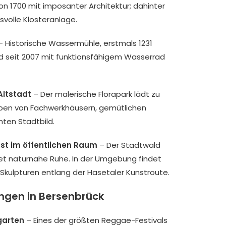
on 1700 mit imposanter Architektur; dahinter
ksvolle Klosteranlage.
 Historische Wassermühle, erstmals 1231
nd seit 2007 mit funktionsfähigem Wasserrad
Altstadt
– Der malerische Florapark lädt zu
ben von Fachwerkhäusern, gemütlichen
ten Stadtbild.
t im öffentlichen Raum
– Der Stadtwald
tet naturnahe Ruhe. In der Umgebung findet
e Skulpturen entlang der Hasetaler Kunstroute.
ungen in Bersenbrück
garten
– Eines der größten Reggae-Festivals