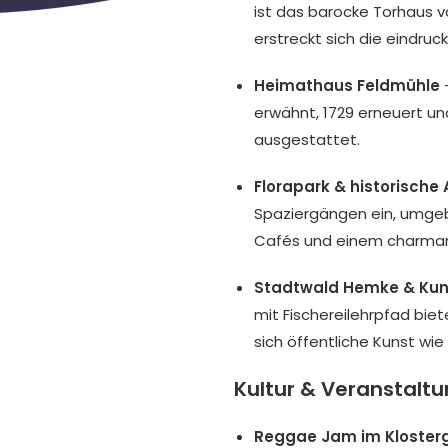
ist das barocke Torhaus v
erstreckt sich die eindruc
Heimathaus Feldmühle
–
erwähnt, 1729 erneuert u
ausgestattet.
Florapark & historische 
Spaziergängen ein, umge
Cafés und einem charman
Stadtwald Hemke & Kuns
mit Fischereilehrpfad bie
sich öffentliche Kunst wi
Kultur & Veranstalt
Reggae Jam im Kloster