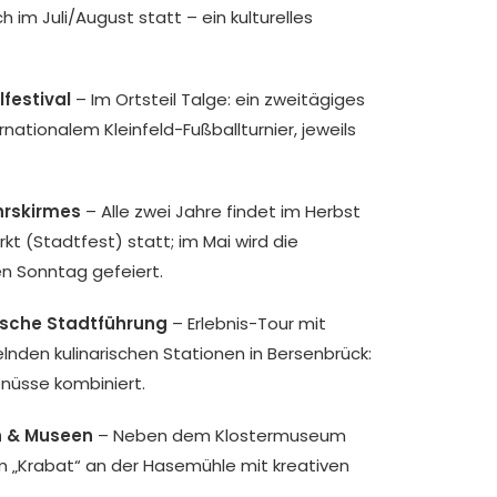
h im Juli/August statt – ein kulturelles
festival
– Im Ortsteil Talge: ein zweitägiges
rnationalem Kleinfeld-Fußballturnier, jeweils
hrskirmes
– Alle zwei Jahre findet im Herbst
kt (Stadtfest) statt; im Mai wird die
n Sonntag gefeiert.
ische Stadtführung
– Erlebnis-Tour mit
nden kulinarischen Stationen in Bersenbrück:
nüsse kombiniert.
en & Museen
– Neben dem Klostermuseum
um „Krabat“ an der Hasemühle mit kreativen