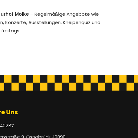
turhof Molke
– Regelmäßige Angebote wie
n, Konzerte, Ausstellungen, Kneipenquiz und
freitags.
re Uns
440287
enstraße 9, Osnabrück 49090